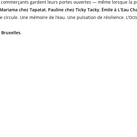
s commerçants gardent leurs portes ouvertes — même lorsque la pous
Mariama chez Tapatat
,
Pauline chez Ticky Tacky
,
Émile à L’Eau Ch
se circule. Une mémoire de l’eau. Une pulsation de résilience. L’Oc
 Bruxelles
.